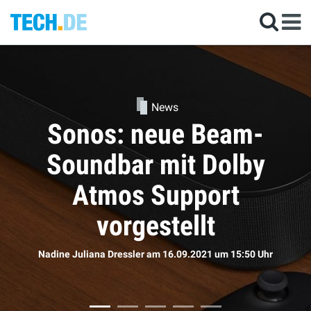
m-
News
by
Kommen die neue
AirPods doch bal
Sophie Bömer
am 16.09.2021
um 11:50 Uh
0 Uhr