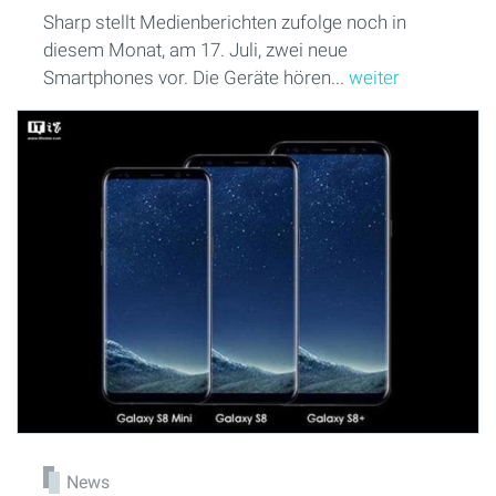
Sharp stellt Medienberichten zufolge noch in
diesem Monat, am 17. Juli, zwei neue
Smartphones vor. Die Geräte hören...
weiter
News