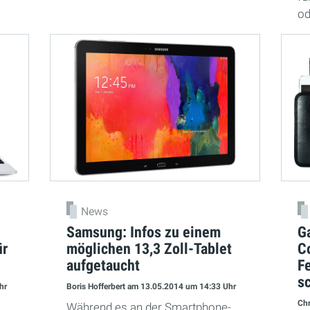
od
News
Samsung: Infos zu einem
Ga
ür
möglichen 13,3 Zoll-Tablet
Co
aufgetaucht
F
s
hr
Boris Hofferbert
am 13.05.2014
um 14:33 Uhr
Chr
Während es an der Smartphone-