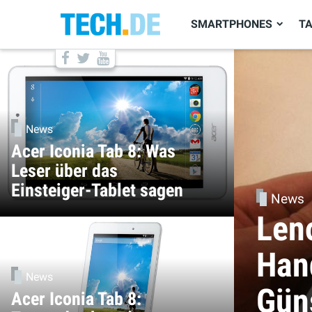
SMARTPHONES
T
News
Acer Iconia Tab 8: Was
Leser über das
Einsteiger-Tablet sagen
News
Len
Han
News
Güns
Acer Iconia Tab 8: