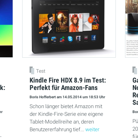
Test
Kindle Fire HDX 8.9 im Test:
G
k:
Perfekt für Amazon-Fans
N
R
Boris Hofferbert
am 14.05.2014
um 18:53 Uhr
S
Schon länger bietet Amazon mit
hr
Bor
der Kindle-Fire-Serie eine eigene
Pü
Tablet-Modellreihe an, deren
20
Benutzererfahrung tief...
weiter
-
fü