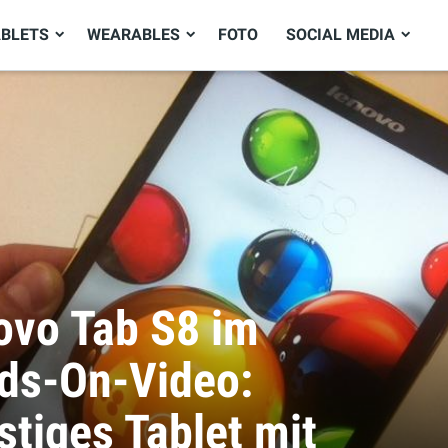
ABLETS
WEARABLES
FOTO
SOCIAL MEDIA
ovo Tab S8 im
ds-On-Video:
tiges Tablet mit