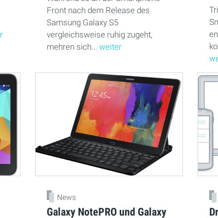
Tr
Front nach dem Release des
Sm
Samsung Galaxy S5
en
r
vergleichsweise ruhig zugeht,
ko
mehren sich...
weiter
we
News
Galaxy NotePRO und Galaxy
D