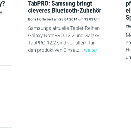
y?
TabPRO: Samsung bringt
pf
cleveres Bluetooth-Zubehör
e
hr
S
Boris Hofferbert
am 28.04.2014
um 13:03 Uhr
Chr
Samsungs aktuelle Tablet-Reihen
Me
Galaxy NotePRO 12.2 und Galaxy
er
TabPRO 12.2 sind vor allem für
Hi
den produktiven Einsatz...
weiter
un