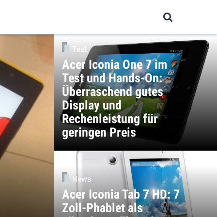
Test
Acer Iconia One 7 im
Test und Hands-On:
Überraschend gutes
Display und
Rechenleistung für
geringen Preis
News
Acer Iconia Tab 7 HD: 7
Zoll-Phablet als