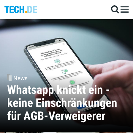
News
Whatsapp knickt ein -
keine Einschränkungen
für AGB-Verweigerer