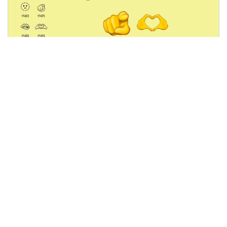
News
So sehen die neuen Emojis aus
Andreas Donath
am 15.09.2021
um 19:25 Uhr
Sieben neue Gesichter sind bei der
Emojisammlung 14. dabei, darunter das
schmelzende Gesicht und ein Gesicht mit...
weiter