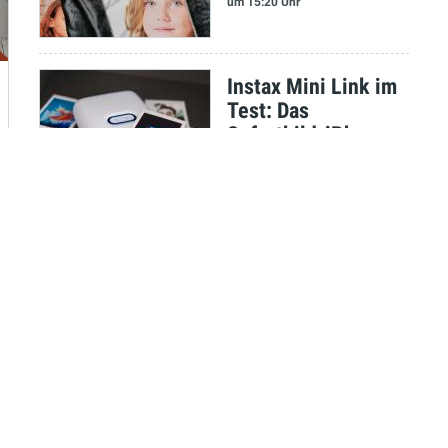
um 15:20 Uhr
Instax Mini Link im
Test: Das
Sofortbild-iPhone
Stefan Molz
am 08.09.2021
um 13:35 Uhr
Test: Neuzeit
Instruments Orbit -
Gelungene
Überraschung
Marco Scherer
am 07.09.2021
um 09:55 Uhr