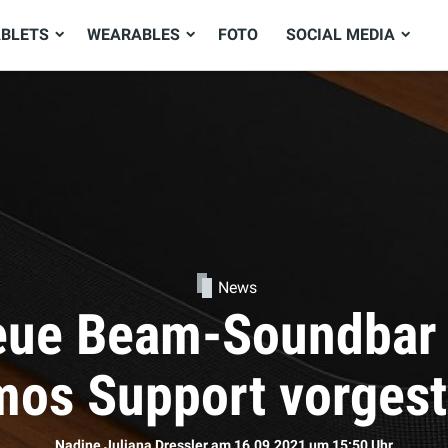
ABLETS
WEARABLES
FOTO
SOCIAL MEDIA
News
ie neuen AirPods d
Sophie Bömer
am 16.09.2021
um 11:50 Uhr