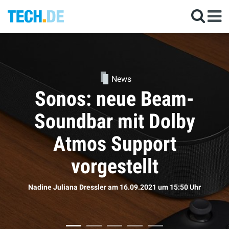
News
Kommen die neuen
AirPods doch bald?
Sophie Bömer
am 16.09.2021
um 11:50 Uhr
r