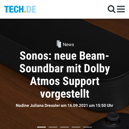
News
Kommen die neuen
AirPods doch bald?
Sophie Bömer
am 16.09.2021
um 11:50 Uhr
r