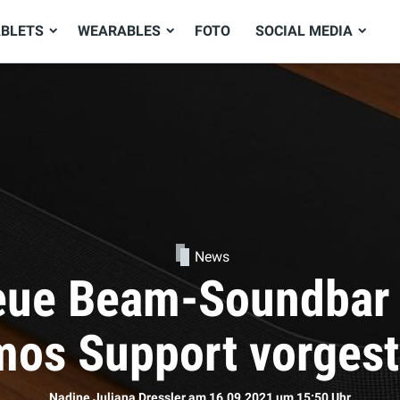
ABLETS
WEARABLES
FOTO
SOCIAL MEDIA
News
ie neuen AirPods d
Sophie Bömer
am 16.09.2021
um 11:50 Uhr