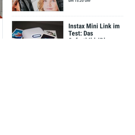
um 15:20 Uhr
Instax Mini Link im
Test: Das
Sofortbild-iPhone
Stefan Molz
am 08.09.2021
um 13:35 Uhr
Test: Neuzeit
Instruments Orbit -
Gelungene
Überraschung
Marco Scherer
am 07.09.2021
um 09:55 Uhr