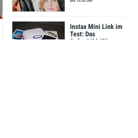
um 15:20 Uhr
Instax Mini Link im
Test: Das
Sofortbild-iPhone
Stefan Molz
am 08.09.2021
um 13:35 Uhr
Test: Neuzeit
Instruments Orbit -
Gelungene
Überraschung
Marco Scherer
am 07.09.2021
um 09:55 Uhr