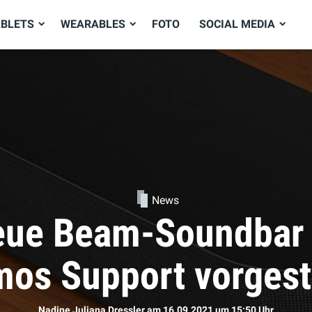
ABLETS
WEARABLES
FOTO
SOCIAL MEDIA
News
ie neuen AirPods d
Sophie Bömer
am 16.09.2021
um 11:50 Uhr