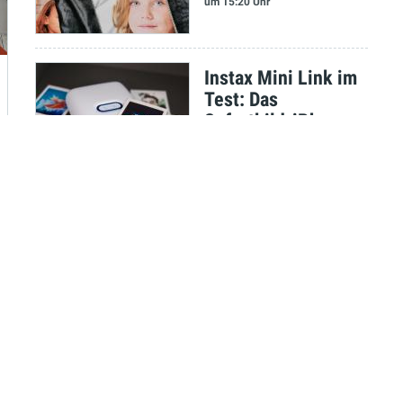
um 15:20 Uhr
Instax Mini Link im
Test: Das
Sofortbild-iPhone
Stefan Molz
am 08.09.2021
um 13:35 Uhr
Test: Neuzeit
Instruments Orbit -
Gelungene
Überraschung
Marco Scherer
am 07.09.2021
um 09:55 Uhr