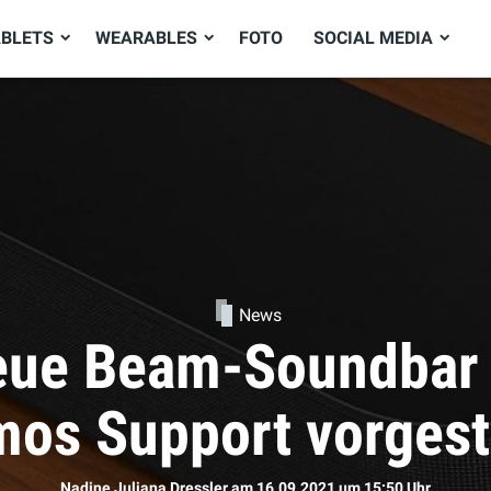
ABLETS
WEARABLES
FOTO
SOCIAL MEDIA
News
ie neuen AirPods d
Sophie Bömer
am 16.09.2021
um 11:50 Uhr