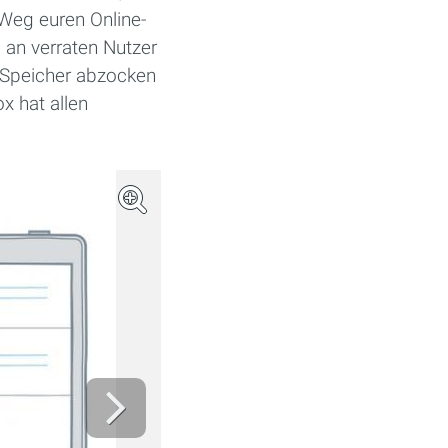
 Weg euren Online-
 an verraten Nutzer
m Speicher abzocken
x hat allen
(Bild: Dropbox)