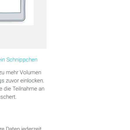
ein Schnippchen
r zu mehr Volumen
gs zuvor einlocken.
ie die Teilnahme an
schert.
re Daten jederzeit