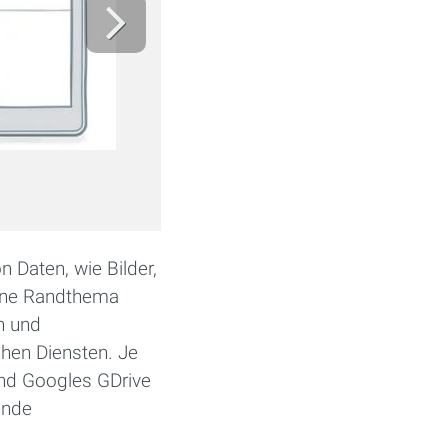
 Daten, wie Bilder,
eine Randthema
n und
chen Diensten. Je
und Googles GDrive
ende