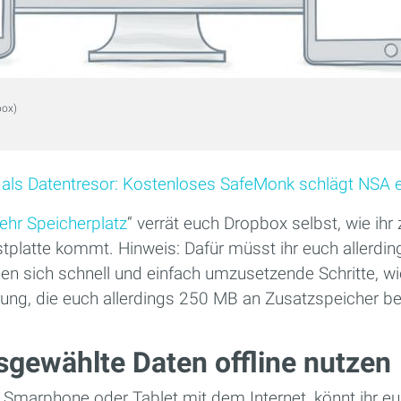
box)
als Datentresor: Kostenloses SafeMonk schlägt NSA 
ehr Speicherplatz
“ verrät euch Dropbox selbst, wie ih
stplatte kommt. Hinweis: Dafür müsst ihr euch allerdin
den sich schnell und einfach umzusetzende Schritte, w
rung, die euch allerdings 250 MB an Zusatzspeicher be
sgewählte Daten offline nutzen
 Smarphone oder Tablet mit dem Internet, könnt ihr eu