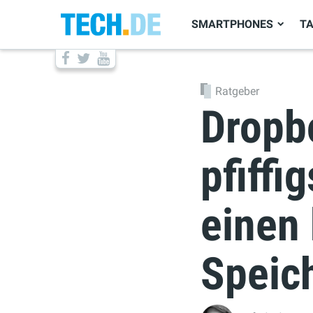
SMARTPHONES
T
Ratgeber
Dropb
pfiffi
einen
Speic