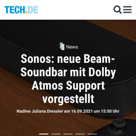
-
News
y
Kommen die neue
AirPods doch bald
Sophie Bömer
am 16.09.2021
um 11:50 Uhr
 Uhr