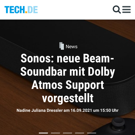
News
Kommen die neuen
AirPods doch bald?
Sophie Bömer
am 16.09.2021
um 11:50 Uhr
r