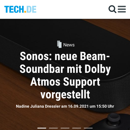
News
Kommen die neuen
AirPods doch bald?
Sophie Bömer
am 16.09.2021
um 11:50 Uhr
hr