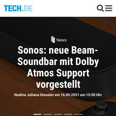
-
News
y
Kommen die neuen
AirPods doch bald
Sophie Bömer
am 16.09.2021
um 11:50 Uhr
Uhr