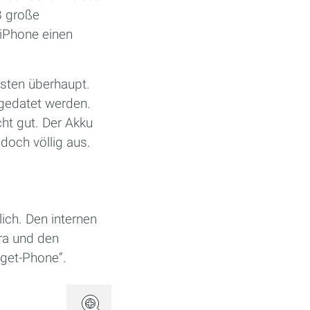
B große
 iPhone einen
sten überhaupt.
pgedatet werden.
ht gut. Der Akku
edoch völlig aus.
ich. Den internen
ra und den
get-Phone“.
(Bild: Apple)