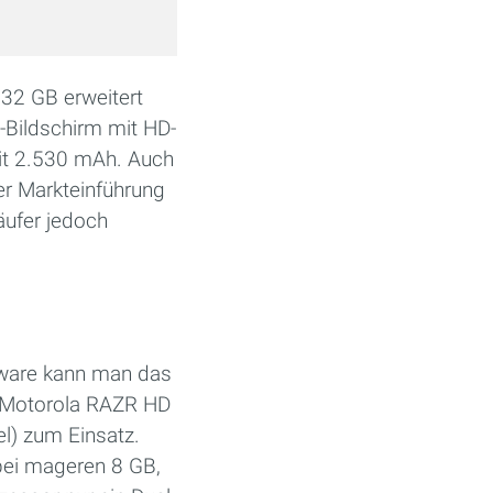
 32 GB erweitert
Bildschirm mit HD-
mit 2.530 mAh. Auch
er Markteinführung
äufer jedoch
rdware kann man das
im Motorola RAZR HD
el) zum Einsatz.
 bei mageren 8 GB,