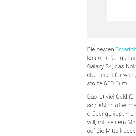
Die besten
Smartp
kostet in der güns
Galaxy S4, das Nok
eben nicht für wen
stolze 650 Euro.
Das ist viel Geld f
schließlich öfter 
drüber gekippt – u
will, mit seinem Mob
auf die Mittelklas