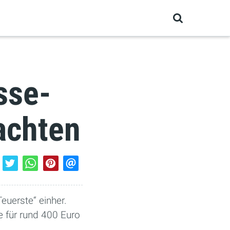
sse-
achten
euerste“ einher.
 für rund 400 Euro