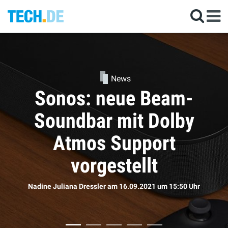
News
Kommen die neuen
AirPods doch bald?
Sophie Bömer
am 16.09.2021
um 11:50 Uhr
r