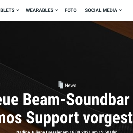
ABLETS
WEARABLES
FOTO
SOCIAL MEDIA
News
ie neuen AirPods d
Sophie Bömer
am 16.09.2021
um 11:50 Uhr