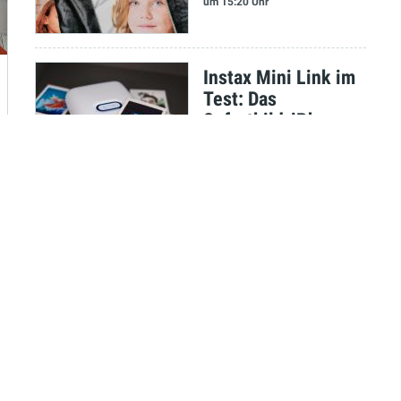
um 15:20 Uhr
Instax Mini Link im
Test: Das
Sofortbild-iPhone
Stefan Molz
am 08.09.2021
um 13:35 Uhr
Test: Neuzeit
Instruments Orbit -
Gelungene
Überraschung
Marco Scherer
am 07.09.2021
um 09:55 Uhr