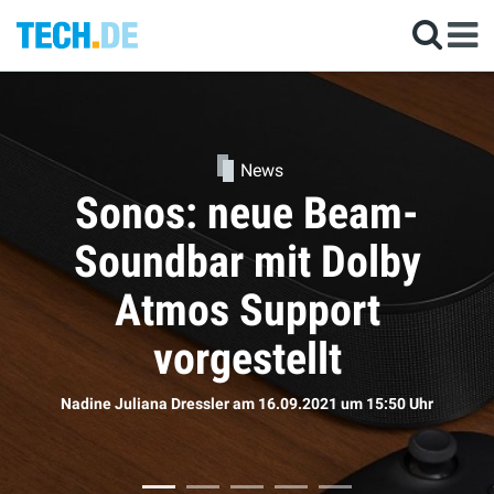
News
Kommen die neuen
AirPods doch bald?
Sophie Bömer
am 16.09.2021
um 11:50 Uhr
r