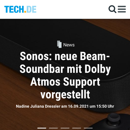
News
Kommen die neuen
AirPods doch bald?
Sophie Bömer
am 16.09.2021
um 11:50 Uhr
r