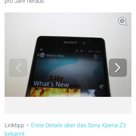
pro Jahr heraus.
Linktipp –
Erste Details über das Sony Xperia Z3
bekannt